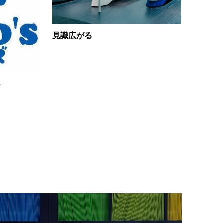
見識広がる
）