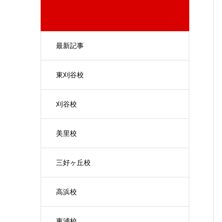
最新記事
東刈谷校
刈谷校
美里校
三好ヶ丘校
高浜校
東浦校