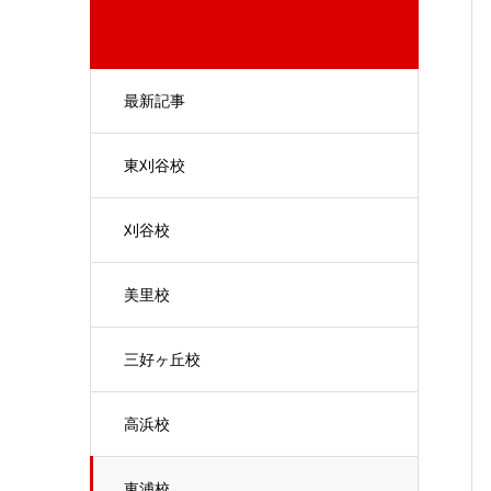
最新記事
東刈谷校
刈谷校
美里校
三好ヶ丘校
高浜校
東浦校