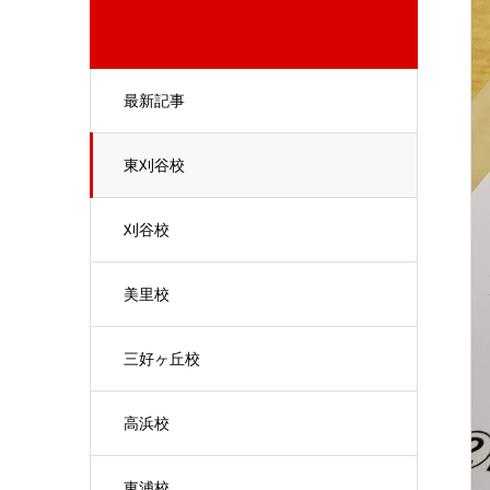
最新記事
東刈谷校
刈谷校
美里校
三好ヶ丘校
高浜校
東浦校