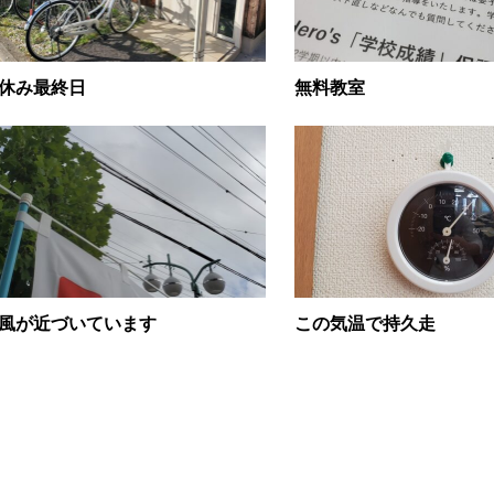
休み最終日
無料教室
風が近づいています
この気温で持久走