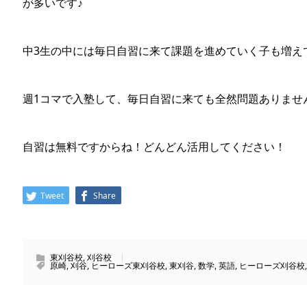
が多いです♪
中3生の中には毎日自習に来て課題を進めていく子も増え
週1コマで入塾して、毎日自習に来ても全然問題ありませ
自習は無料ですからね！どんどん活用してください！
Tweet
Share
東刈谷校
,
刈谷校
原崎
,
刈谷
,
ヒーローズ東刈谷校
,
東刈谷
,
数学
,
英語
,
ヒーローズ刈谷校