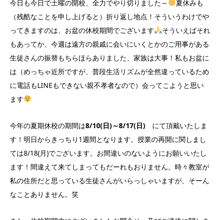
今日も今日で土曜の開校、全力でやり切りました～
夏休みも
（残酷なことを申し上げると）折り返し地点！そういうわけでや
ってきますのは、お盆の休校期間でございます
そういえばそれ
もあってか、今週は遠方の親戚に会いにいくとかのご用事がある
生徒さんの振替もちらほらありました、家族は大事！私もお盆に
は（めっちゃ近所ですが、普段生活リズムが全然違っているため
に電話もLINEもできない親不孝者なので）会ってこようと思い
ます
今年の夏期休校の期間は
8/10(日)～8/17(日)
にて頂戴いたしま
す！明日からきっちり1週間となります。授業の再開に関しまし
ては8/18(月)でございます。お間違いのないようにお願いいたし
ます！間違えて来てしまってもだーれもおりません。時々教室が
私の住所だと思っている生徒さんがいらっしゃいますが、そーん
なことありません。笑