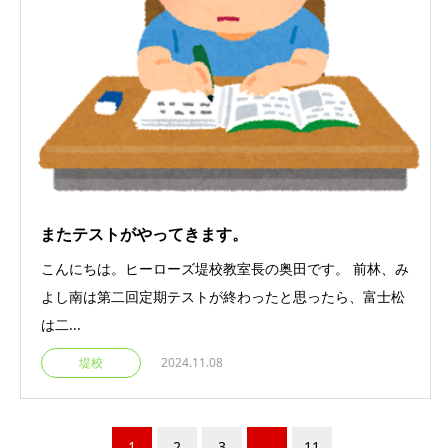
またテストがやってきます。
こんにちは。ヒーローズ堤校教室長の奥田です。 前林、み
よし南は第二回定期テストが終わったと思ったら、富士松
は二...
堤校
2024.11.08
1
2
3
…
11