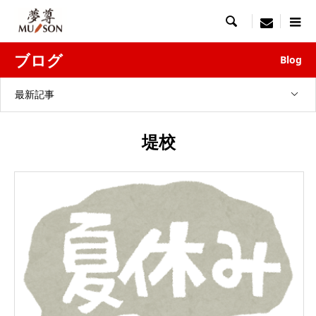

menu
ブログ
Blog
最新記事
堤校