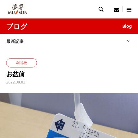

menu
ブログ
Blog
最新記事
刈谷校
お盆前
2022.08.03