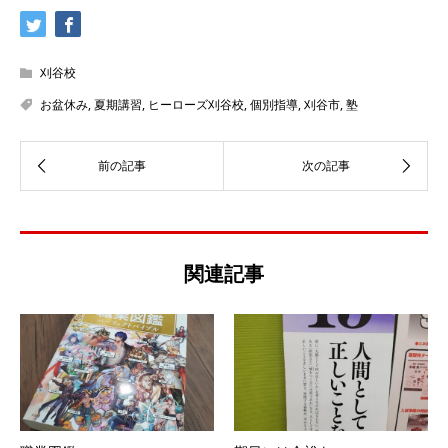
刈谷校
お盆休み
,
夏期講習
,
ヒーローズ刈谷校
,
個別指導
,
刈谷市
,
塾
関連記事