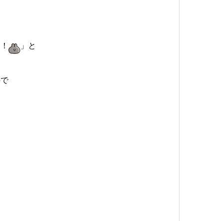
ん！
」と
ので