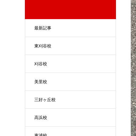
最新記事
東刈谷校
刈谷校
美里校
三好ヶ丘校
高浜校
東浦校