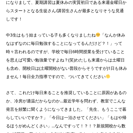
になりまして、夏期講習は夏休みの実質初日である来週金曜日か
らスタートとなる生徒さん/講習生さんが最多となりそうな見通
しです！
中3生はもう始まっている子も多くなりましたね
「なんか休み
なはずなのに毎日勉強することになってるんだけど？！」って
時々言われるのですが、学校で毎日6時間授業を受けていること
を思えば可愛い勉強量ですよね？(笑)わたしも来週からは土曜日
も含め、開校日は(土曜開校がない普段からそうですが)1日も休み
ません！毎日全力指導ですので、ついてきてください
さて、これだけ毎日来ることを推奨していることに原因があるの
か、冷房が適温だからなのか…最近学年を問わず、教室でこんな
発言を頻繁に聞くようになってきました。「先生、もうここで暮
らしていいですか？」「今日は一泊させてください」「もはや帰
るほうがめんどくさい」…なんですって！？！？新規開校から数