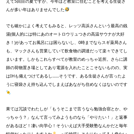
えて5回目の夏ですが、今年ほど教室に住むことを考える生徒さ
んが多い年はありませんでした
でも確かによく考えてもみると、レッツ高浜さんという最高の銭
湯(個人的には特にあのオートロウリュつきの高温サウナが大好
き！)があってお風呂には困らないし、0時までならスギ薬局さん
も、マックさんも営業していて飲食物の調達だって楽々できてし
まいます。しかもこれらすべてが教室のめっちゃ近所。さらに講
師の荷物置き場としてあり電源を入れたことこそないものの、実
はIHも備えつけてあるし……そうです、ある生徒さんが言ったよ
うに寝袋さえ持ち込んでしまえばあながち住めなくはないのです
果ては冗談でわたしが「もうそこまで言うなら勉強合宿とか、や
っちゃう？」なんて言ってみようものなら「やりたい！」と返事
があるほど！凄い向学心！そういえば大手受験塾なんかだと毎年
恒例だったりしますよね
…って納得しそうになってる！危ない