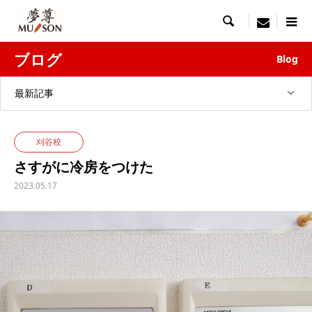

menu
ブログ
Blog
最新記事
刈谷校
さすがに冷房をつけた
2023.05.17