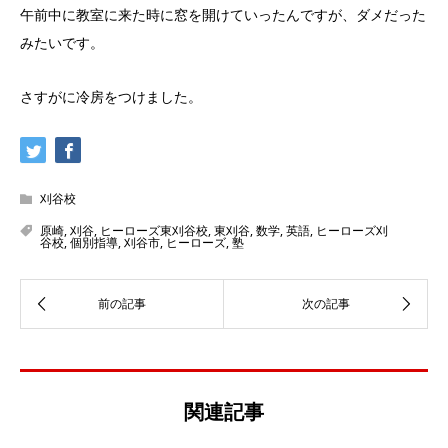
午前中に教室に来た時に窓を開けていったんですが、ダメだった
みたいです。
さすがに冷房をつけました。
刈谷校
原崎
,
刈谷
,
ヒーローズ東刈谷校
,
東刈谷
,
数学
,
英語
,
ヒーローズ刈
谷校
,
個別指導
,
刈谷市
,
ヒーローズ
,
塾
関連記事