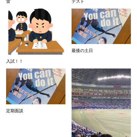
雷
テスト
最後の土日
入試！！
定期面談