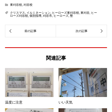
東刈谷校
,
刈谷校
クリスマス
,
イルミネーション
,
ヒーローズ東刈谷校
,
東刈谷
,
ヒー
ローズ刈谷校
,
個別指導
,
刈谷市
,
ヒーローズ
,
塾
関連記事
温度に注意
いい天気