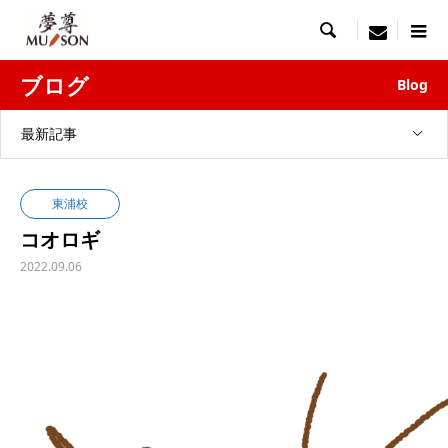

menu
ブログ
Blog
最新記事
東浦校
コオロギ
2022.09.06