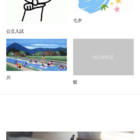
七夕
公立入試
川
蚊