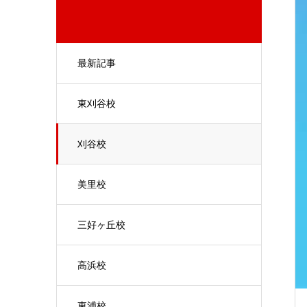
最新記事
東刈谷校
刈谷校
美里校
三好ヶ丘校
高浜校
東浦校