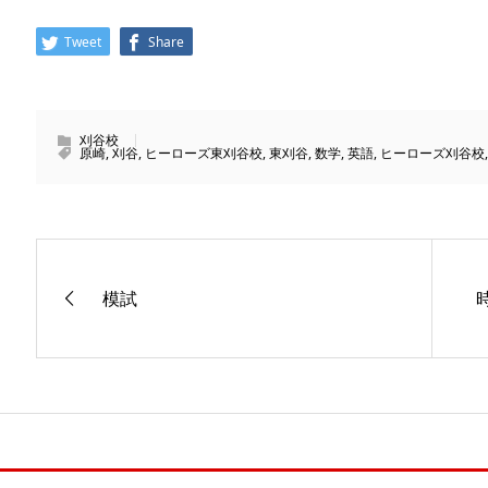
Tweet
Share
刈谷校
原崎
,
刈谷
,
ヒーローズ東刈谷校
,
東刈谷
,
数学
,
英語
,
ヒーローズ刈谷校
模試