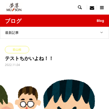

menu
ブログ
Blog
最新記事
前山校
テストちかいよね！！
2022.11.04