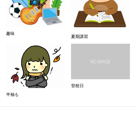
趣味
夏期講習
登校日
半袖も