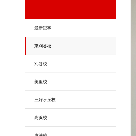
最新記事
東刈谷校
刈谷校
美里校
三好ヶ丘校
高浜校
東浦校