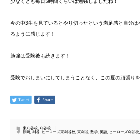
少なくとも毎日5時間くらいは勉強しましたね！
今の中3生を見ているとやり切ったという満足感と自分は
るように感じます！
勉強は受験後も続きます！
受験でおしまいにしてしまうことなく、この夏の頑張り
Tweet
Share
東刈谷校
,
刈谷校
原崎
,
刈谷
,
ヒーローズ東刈谷校
,
東刈谷
,
数学
,
英語
,
ヒーローズ刈谷校