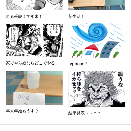
迫る受験！学年末！
新生活！
家でやらぬならどこでやる
typhoon!!
年末年始もうすぐ
結果発表～～＾＾