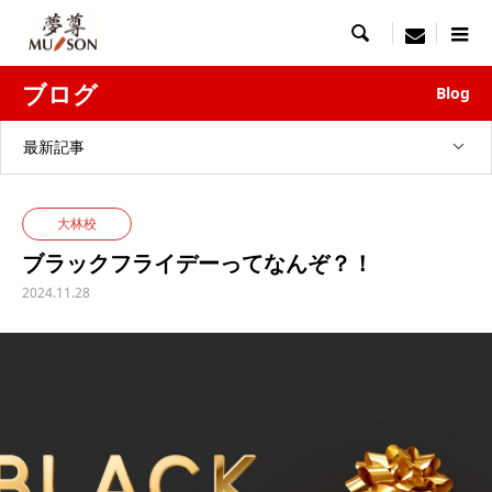

menu
ブログ
Blog
最新記事
大林校
ブラックフライデーってなんぞ？！
2024.11.28