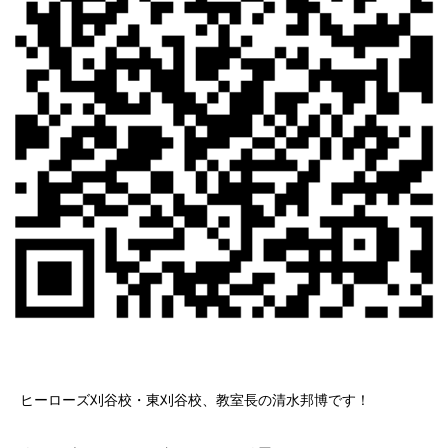
ヒーローズ刈谷校・東刈谷校、教室長の清水邦博です！