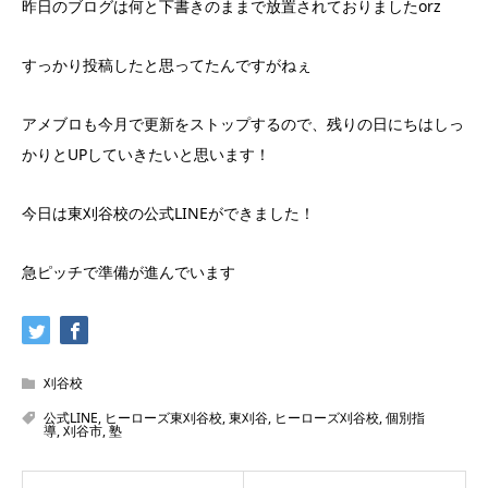
昨日のブログは何と下書きのままで放置されておりましたorz
すっかり投稿したと思ってたんですがねぇ
アメブロも今月で更新をストップするので、残りの日にちはしっ
かりとUPしていきたいと思います！
今日は東刈谷校の公式LINEができました！
急ピッチで準備が進んでいます
刈谷校
公式LINE
,
ヒーローズ東刈谷校
,
東刈谷
,
ヒーローズ刈谷校
,
個別指
導
,
刈谷市
,
塾