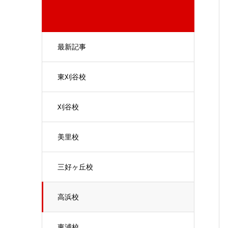
最新記事
東刈谷校
刈谷校
美里校
三好ヶ丘校
高浜校
東浦校