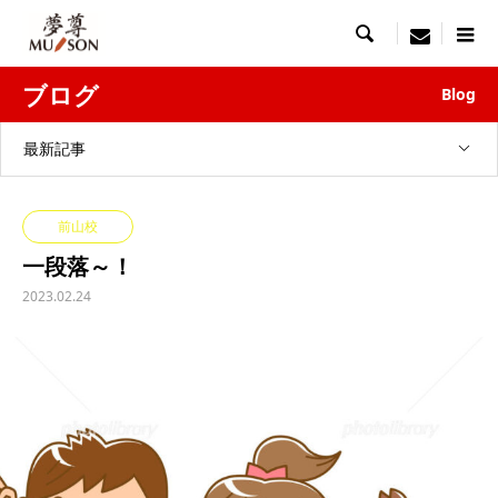

menu
ブログ
Blog
最新記事
前山校
一段落～！
2023.02.24