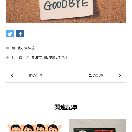
前山校
,
大林校
ヒーローズ
,
豊田市
,
塾
,
受験
,
テスト
関連記事