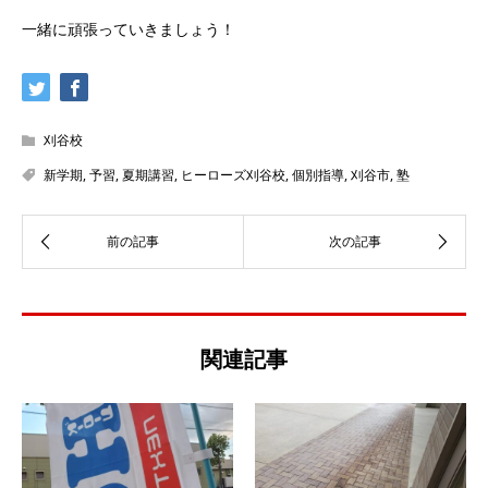
一緒に頑張っていきましょう！
刈谷校
新学期
,
予習
,
夏期講習
,
ヒーローズ刈谷校
,
個別指導
,
刈谷市
,
塾
関連記事