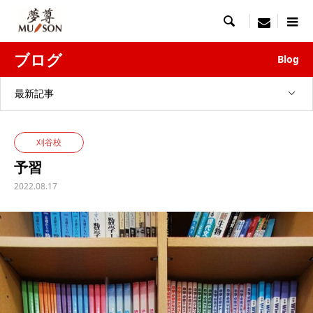

menu
ブログ
Blog
最新記事
刈谷校
予習
2022.08.17