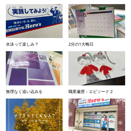
水泳って楽しみ？
2分の1大晦日
無理なく追い込みを
職業遍歴：エピソード２