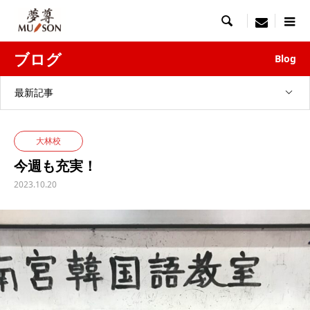

menu
ブログ
Blog
最新記事
大林校
今週も充実！
2023.10.20