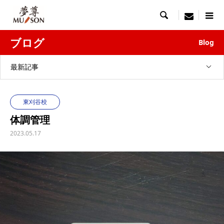

menu
ブログ
Blog
最新記事
東刈谷校
体調管理
2023.05.17