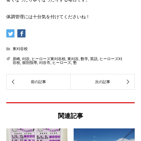
体調管理には十分気を付けてくださいね！
東刈谷校
原崎
,
刈谷
,
ヒーローズ東刈谷校
,
東刈谷
,
数学
,
英語
,
ヒーローズ刈
谷校
,
個別指導
,
刈谷市
,
ヒーローズ
,
塾
関連記事