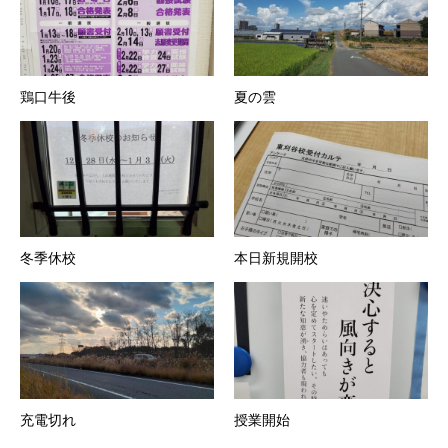
鶏口牛後
夏の雲
冬季休校
本日新規開校
充電切れ
授業開始