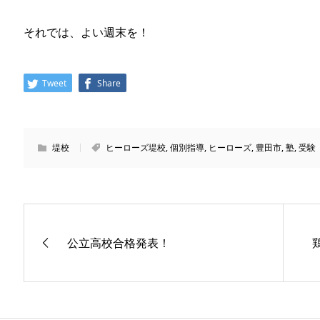
それでは、よい週末を！
Tweet
Share
堤校
ヒーローズ堤校
,
個別指導
,
ヒーローズ
,
豊田市
,
塾
,
受験
公立高校合格発表！