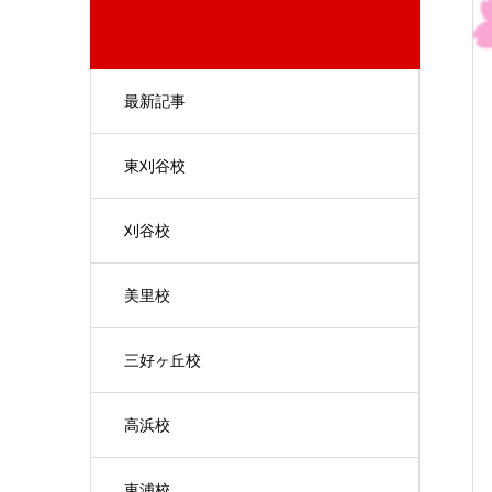
最新記事
東刈谷校
刈谷校
美里校
三好ヶ丘校
高浜校
東浦校