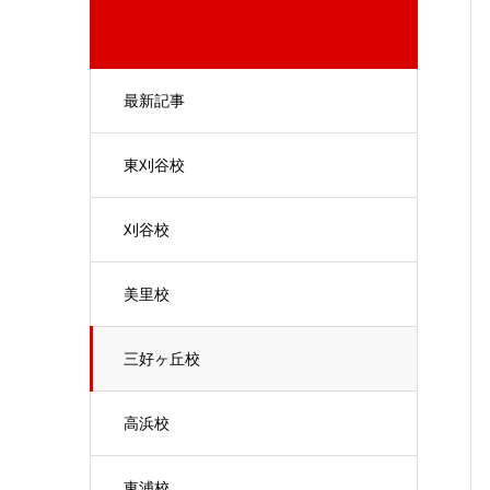
最新記事
東刈谷校
刈谷校
美里校
三好ヶ丘校
高浜校
東浦校