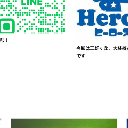
忍！
今回は三好ヶ丘、大林校
です