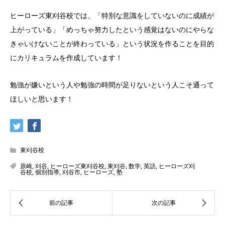
ヒーローズ東刈谷校では、「特別な意識をしていないのに成績が
上がっている」「めっちゃ努力したという感覚はないのにやらな
きゃいけないことが終わっている」という状況を作ることを目的
にカリキュラムを作成しています！
勉強が嫌いという人や勉強の時間が足りないという人こそ通って
ほしいと思います！
東刈谷校
原崎
,
刈谷
,
ヒーローズ東刈谷校
,
東刈谷
,
数学
,
英語
,
ヒーローズ刈
谷校
,
個別指導
,
刈谷市
,
ヒーローズ
,
塾