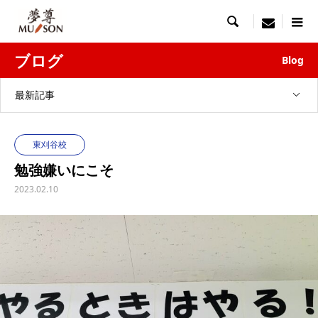

menu
ブログ
Blog
最新記事
東刈谷校
勉強嫌いにこそ
2023.02.10