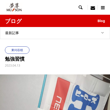

menu
ブログ
Blog
最新記事
東刈谷校
勉強習慣
2023.04.13