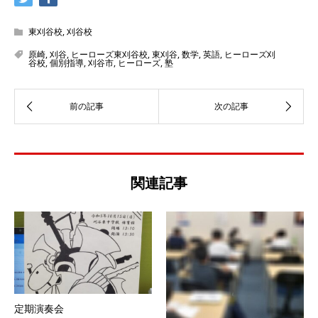
東刈谷校
,
刈谷校
原崎
,
刈谷
,
ヒーローズ東刈谷校
,
東刈谷
,
数学
,
英語
,
ヒーローズ刈
谷校
,
個別指導
,
刈谷市
,
ヒーローズ
,
塾
関連記事
定期演奏会