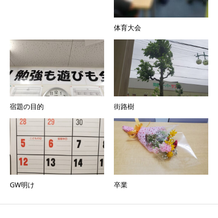
体育大会
宿題の目的
街路樹
GW明け
卒業