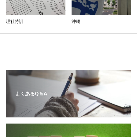
理社特訓
沖縄
よくあるQ＆A