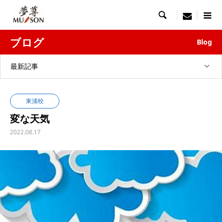

menu
ブログ
Blog
最新記事
東浦校
変な天気
2022.08.17