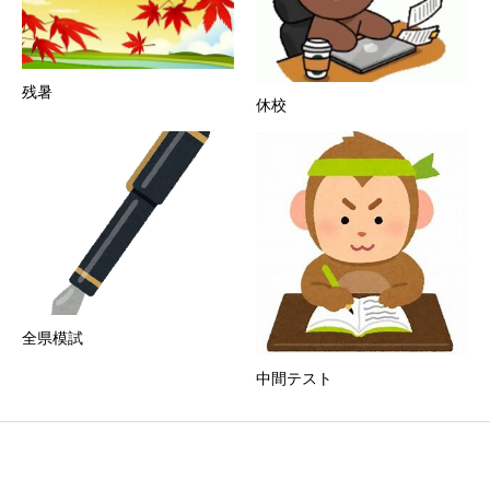
残暑
休校
全県模試
中間テスト