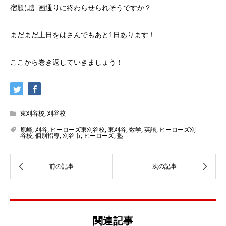
宿題は計画通りに終わらせられそうですか？
まだまだ土日をはさんでもあと1日あります！
ここから巻き返していきましょう！
東刈谷校
,
刈谷校
原崎
,
刈谷
,
ヒーローズ東刈谷校
,
東刈谷
,
数学
,
英語
,
ヒーローズ刈
谷校
,
個別指導
,
刈谷市
,
ヒーローズ
,
塾
関連記事