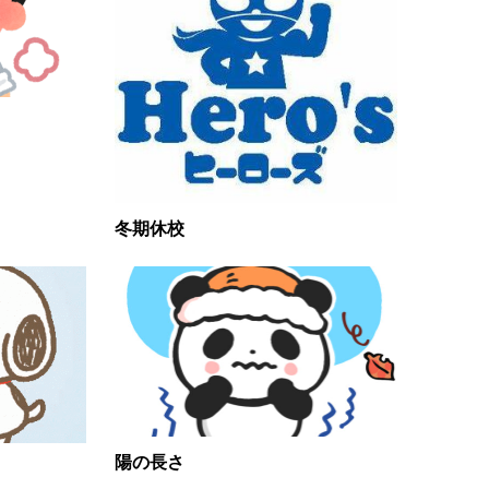
冬期休校
陽の長さ