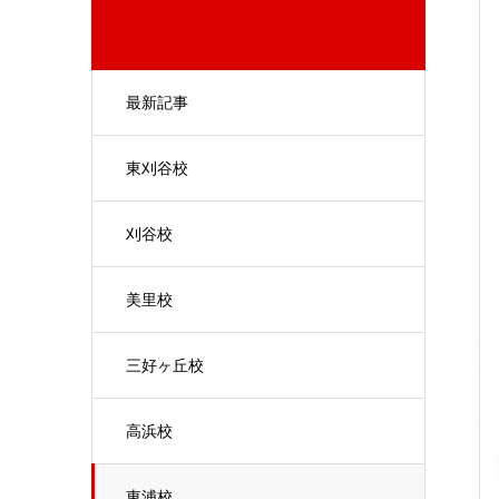
最新記事
東刈谷校
刈谷校
美里校
三好ヶ丘校
高浜校
東浦校