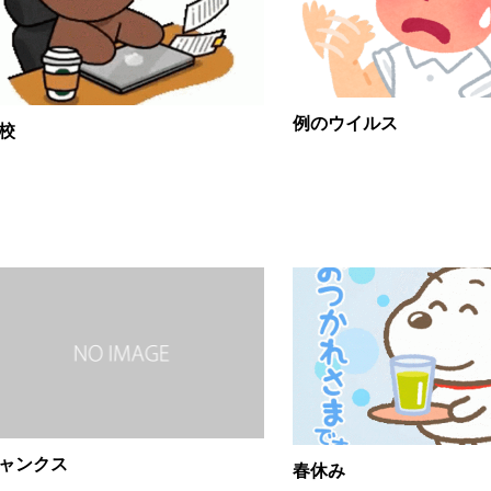
例のウイルス
校
ャンクス
春休み