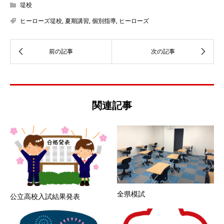
堤校
ヒーローズ堤校
,
夏期講習
,
個別指導
,
ヒーローズ
関連記事
全県模試
公立高校入試結果発表