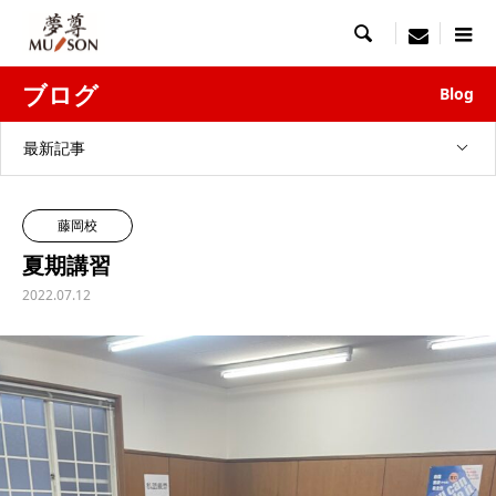

menu
ブログ
Blog
最新記事
藤岡校
夏期講習
2022.07.12