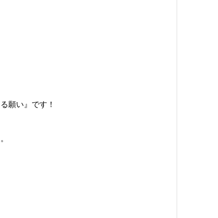
。
いる願い』です！
す。
！