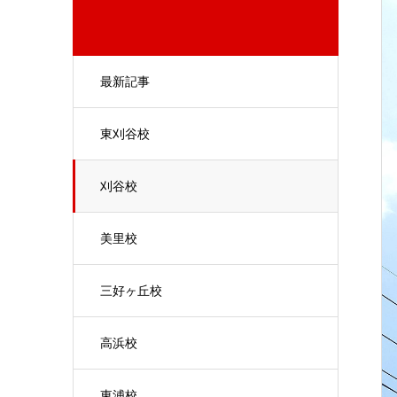
最新記事
東刈谷校
刈谷校
美里校
三好ヶ丘校
高浜校
東浦校