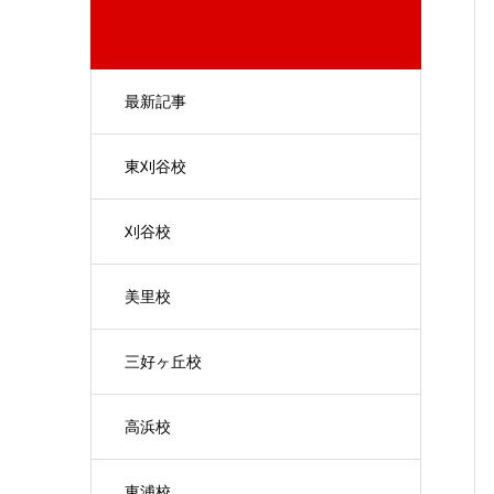
最新記事
東刈谷校
刈谷校
美里校
三好ヶ丘校
高浜校
東浦校