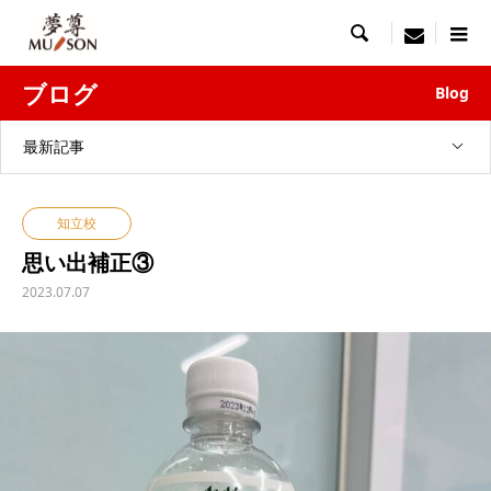

menu
ブログ
Blog
最新記事
知立校
思い出補正③
2023.07.07