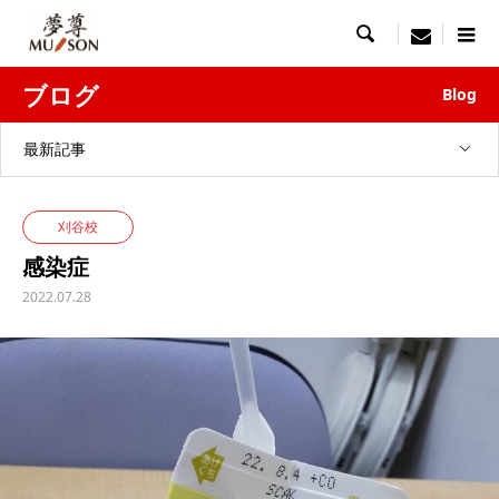

menu
ブログ
Blog
最新記事
刈谷校
感染症
2022.07.28