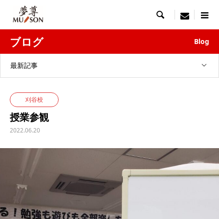

menu
ブログ
Blog
最新記事
刈谷校
授業参観
2022.06.20