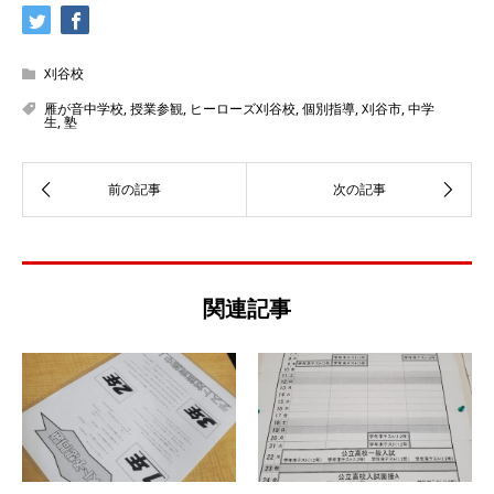
刈谷校
雁が音中学校
,
授業参観
,
ヒーローズ刈谷校
,
個別指導
,
刈谷市
,
中学
生
,
塾
関連記事