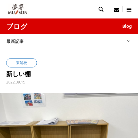

menu
ブログ
Blog
最新記事
東浦校
新しい棚
2022.09.15