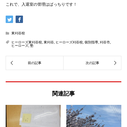
これで、入退室の管理はばっちりです！
東刈谷校
ヒーローズ東刈谷校
,
東刈谷
,
ヒーローズ刈谷校
,
個別指導
,
刈谷市
,
ヒーローズ
,
塾
関連記事