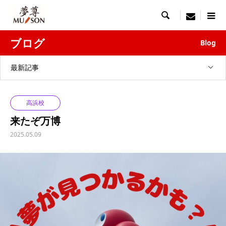

menu
ブログ
Blog
最新記事
高浜校
来たぞ万博
2025.05.09