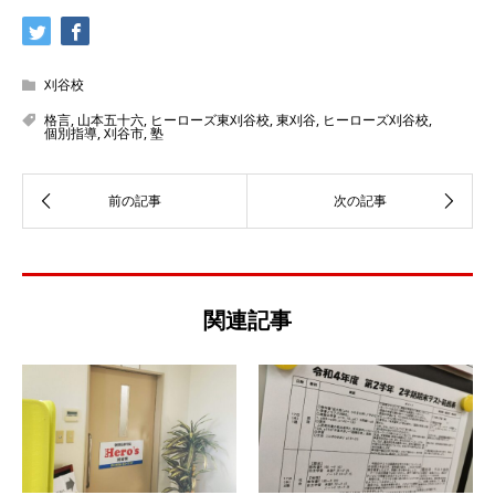
刈谷校
格言
,
山本五十六
,
ヒーローズ東刈谷校
,
東刈谷
,
ヒーローズ刈谷校
,
個別指導
,
刈谷市
,
塾
関連記事