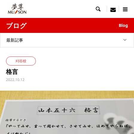

menu
ブログ
Blog
最新記事
刈谷校
格言
2022.10.12