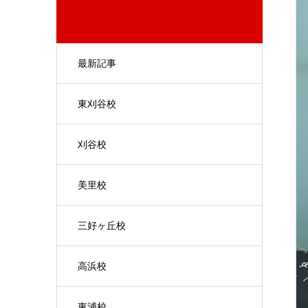
最新記事
東刈谷校
刈谷校
美里校
三好ヶ丘校
高浜校
東浦校