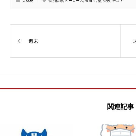
大林校
個別指導
,
ヒーローズ
,
豊田市
,
塾
,
受験
,
テスト
週末
関連記事