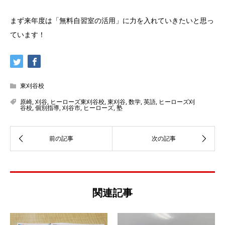
まず来年度は「無料自習室の活用」に力を入れていきたいと思っ
ています！
東刈谷校
原崎
,
刈谷
,
ヒーローズ東刈谷校
,
東刈谷
,
数学
,
英語
,
ヒーローズ刈
谷校
,
個別指導
,
刈谷市
,
ヒーローズ
,
塾
関連記事