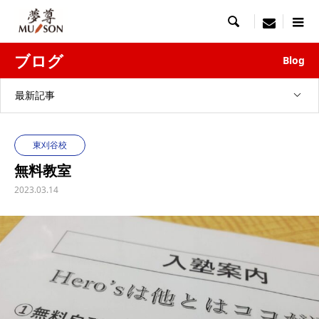

menu
ブログ
Blog
最新記事
東刈谷校
無料教室
2023.03.14