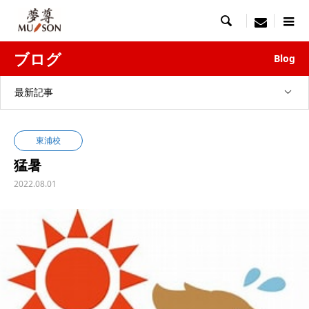

menu
ブログ
Blog
最新記事
東浦校
猛暑
2022.08.01