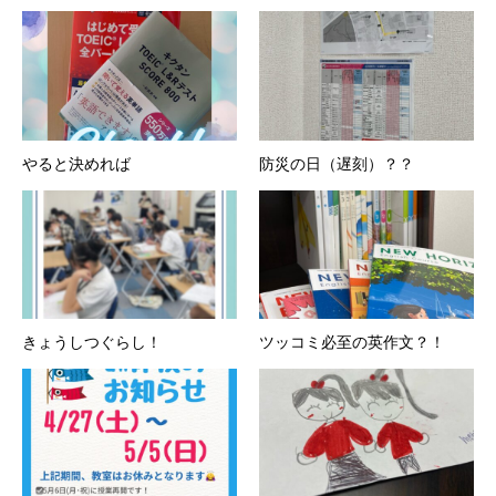
やると決めれば
防災の日（遅刻）？？
きょうしつぐらし！
ツッコミ必至の英作文？！