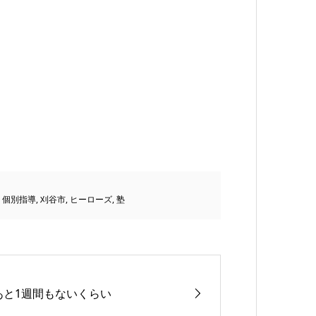
,
個別指導
,
刈谷市
,
ヒーローズ
,
塾
あと1週間もないくらい