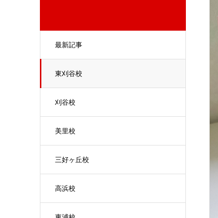
最新記事
東刈谷校
刈谷校
美里校
三好ヶ丘校
高浜校
東浦校