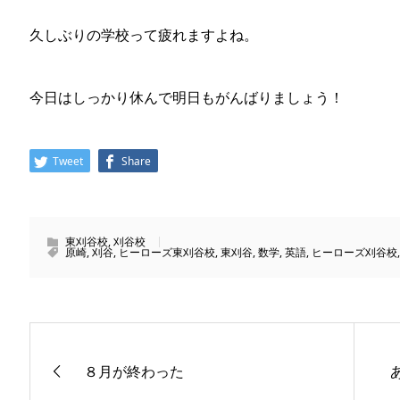
久しぶりの学校って疲れますよね。
今日はしっかり休んで明日もがんばりましょう！
Tweet
Share
東刈谷校
,
刈谷校
原崎
,
刈谷
,
ヒーローズ東刈谷校
,
東刈谷
,
数学
,
英語
,
ヒーローズ刈谷校
８月が終わった