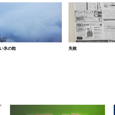
い氷の粒
失敗