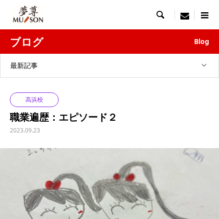

menu
ブログ
Blog
最新記事
高浜校
職業遍歴：エピソード２
2023.09.23