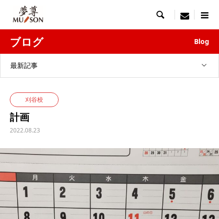

menu
ブログ
Blog
最新記事
刈谷校
計画
2022.08.23