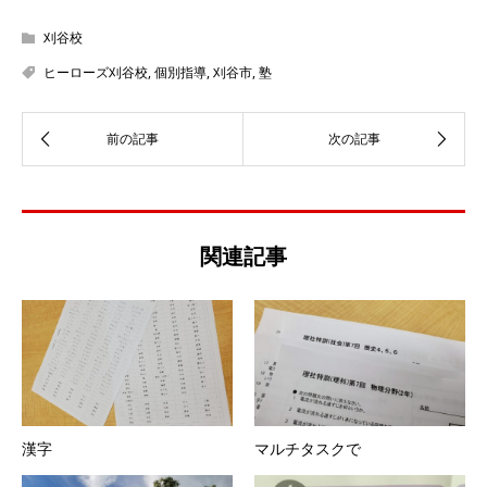
刈谷校
ヒーローズ刈谷校
,
個別指導
,
刈谷市
,
塾
関連記事
漢字
マルチタスクで